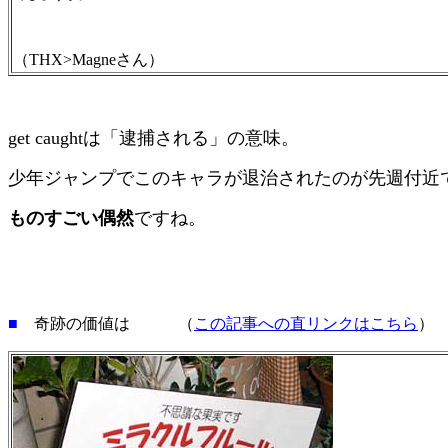
（THX>Magneさん）
get caughtは「逮捕される」の意味。
少年ジャンプでこのキャラが退治されたのが先週付近
ものすごい偶然
ですね。
■
奇跡の価値は （
この記事への直リンクはこちら
）