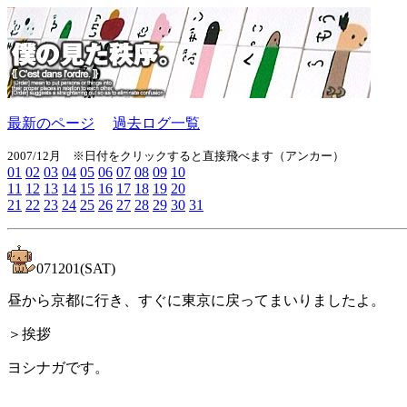
最新のページ
過去ログ一覧
2007/12月 ※日付をクリックすると直接飛べます（アンカー）
01
02
03
04
05
06
07
08
09
10
11
12
13
14
15
16
17
18
19
20
21
22
23
24
25
26
27
28
29
30
31
071201(SAT)
昼から京都に行き、すぐに東京に戻ってまいりましたよ。
＞挨拶
ヨシナガです。