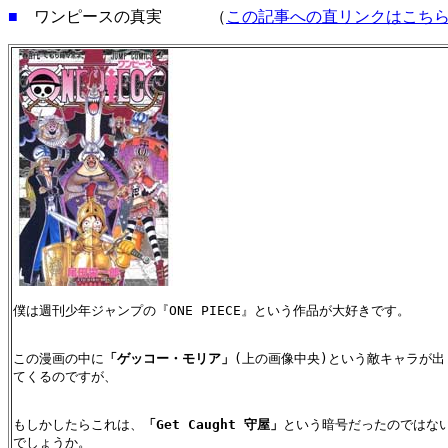
■
ワンピースの真実 （
この記事への直リンクはこち
僕は週刊少年ジャンプの『ONE PIECE』という作品が大好きです。

この漫画の中に
「ゲッコー・モリア」
(上の画像中央)という敵キャラが出
てくるのですが、

もしかしたらこれは、
「Get Caught 守屋」
という暗号だったのではな
でしょうか。
